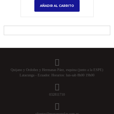
AÑADIR AL CARRITO
Quijano y Ordoñez y Hermanas Páez, esquina (junto a la ESPE)
Latacunga - Ecuador. Horarios: lun-sab 8h00 19h00
032811710
clientes@megapopular.com.ec