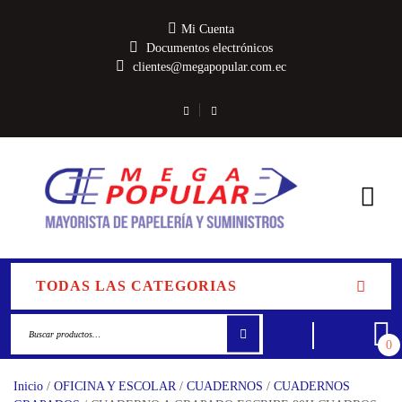
Mi Cuenta
Documentos electrónicos
clientes@megapopular.com.ec
TODAS LAS CATEGORIAS
0
Inicio
/
OFICINA Y ESCOLAR
/
CUADERNOS
/
CUADERNOS