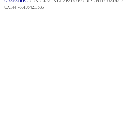
GRAPADOS
/ CUADERNO A GRAPADO ESCRIBE 80H CUADROS
CX144 7861084211835