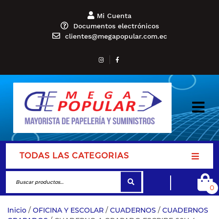
Mi Cuenta
Documentos electrónicos
clientes@megapopular.com.ec
TODAS LAS CATEGORIAS
0
Inicio
/
OFICINA Y ESCOLAR
/
CUADERNOS
/
CUADERNOS