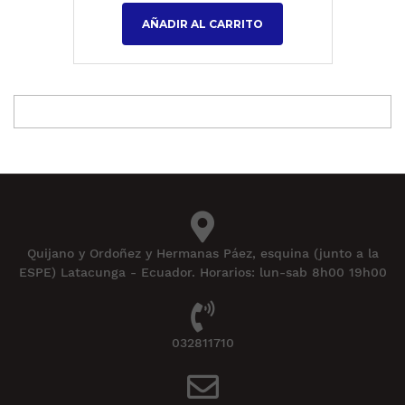
AÑADIR AL CARRITO
Quijano y Ordoñez y Hermanas Páez, esquina (junto a la
ESPE) Latacunga - Ecuador. Horarios: lun-sab 8h00 19h00
032811710