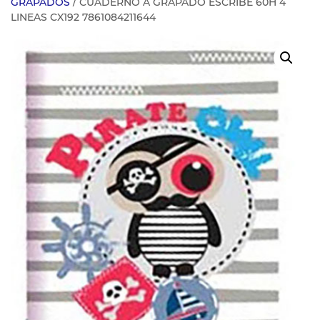
GRAPADOS
/ CUADERNO A GRAPADO ESCRIBE 60H 4
LINEAS CX192 7861084211644