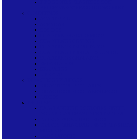
TIPO SOBRES PLASTICOS CON
VELCRO/BROCHE/CORDON/CIERRE
CUADERNOS
ACADEMICO
AGENDAS
COSIDOS
CUADERNOS ACADEMICOS
CUADERNOS COSIDOS
CUADERNOS EMPASTADOS
CUADERNOS ESPIRALES JUNIOR
CUADERNOS GRAPADOS
EMPASTADOS
GRAPADOS
LIBRETAS
DIDACTICOS Y JUEGOS
DIDACTICOS ESCOLARES
DIDACTICOS ESCOLARES LEGOS
JUEGOS
ESCOLAR
CAJA LAPICES DE COLORES PINCEL
ACUARELAS CRAYONES TEMPERA
FORROS PARA CUADERNOS
FORROS PARA CUADERNOS PLASTICOS
MICA PAPEL
LABORATORIO