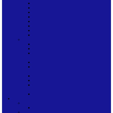
MAQUINAS PARA OFICINAS
MESAS DE DIBUJO
PERFORADORAS
PORTANOMBRE
SELLOS COMERCIALES
SOBRES DE PAPEL
SUJECION Y ACOPLAMIENTO
TINTAS DE OFICINA
PAPEL-CARTON-CARTULINA
CARTON PARA EMPAQUE
CARTON PARA MANUALIDADES
CARTULINA ESCOLAR Y
MANUALIDADES
CARTULINA PARA INDUSTRIA GRAFICA
CARTULINAS ESCOLAR Y
MANUALIDADES VARIOS COLORES
PAPEL ESCOLAR
PAPEL PARA INDUSTRIA GRAFICA
PAPEL PARA
REGALO/MANUALIDADES/ARTE
PAPEL/CARTULINA PARA OFICINA
OTROS
OFICINA Y HOGAR
EQUIPOS DE OFICINA
PROFORMAS