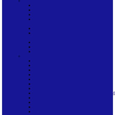
CUIDADO PERSONAL
ARTICULOS ABSORBENTES
CUIDADO BUCAL
CUIDADO DE LA PIEL
CUIDADO DE LA PIEL PANITOS
TOALLITAS HUMEDOS HUMEDAS
CUIDADO DEL CABELLO
CUIDADO DEL CABELLO SHAMPU
SHAMPOO
MEDICINAS VENTA LIBRE
MISCELANEA CUIDADO CORPORAL
TINTES
LIMPIEZA HOGAR
AMBIENTALES
BASUREROS
BLANQUEADOR
CEPILLOS/PALAS
CERAS
DISPENSADORES
ESCOBAS/TRAPEADORES
ESPONJAS/PANOS/FIBRAS/FRANELAS/LIM
INSECTICIDAS
JABON INDUSTRIAL
LIMPIADORES
OTROS PRODUCTOS PARA LIMPIEZA