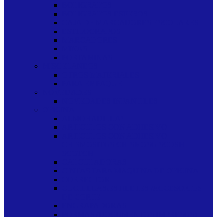
BOLIGRAFOS
BOLIGRAFOS ESFEROS
CAJA DE MARCADORES ESCOLARES
ESTILOGRAFOS
MARCADORES
MINAS
PORTAMINAS
MISCELANEOS
OTROS MATERIALES
PARA EMPAQUE
NOVEDADES
NOVEDADES INFANTILES
OFICINA
ALMOHADILLAS
ARTICULOS CON ADHESIVO
ARTICULOS CON ADHESIVO
CHISMOSITOS CHISMOSO SCOSH
SCOTCH
CALCULADORAS
CINTAS PARA MAQUINA DE OFICINA
CORRECTOR
CUCHILLAS/ESTILETES /ACCESORIOS
DE CORTE
ENGRAPADORAS
FORMAS (DOCUMENTOS IMPRESOS)