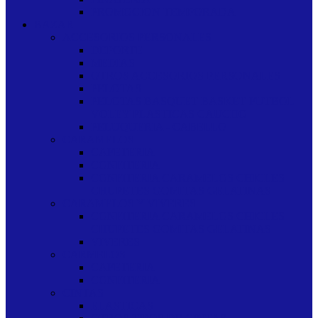
PROMOCION TEMPORADA
BAZAR
ACCESORIOS PERSONALES
DEPORTE
MEDIAS
OTROS ACCESORIOS PERSONALES
PELOTAS
PELOTAS BASQUET BASKET FUTBOL
VOLEY PLASTICAS CAUCHO
PELUQUERIA - CABELLO
CARAMELOS
CAFETERIA
CONFITERIA
CONFITERIA CARAMELOS CHICLES
CHUPETES GOMITAS GELATINAS
CARAMELOS Y VIVERES
CONFITERIA CARAMELOS CHICLES
CHUPETES GOMITAS GELATINAS
VIVERES
CARMELOS
CAFETERIA
CONFITERIA
CINTAS
ELASTICAS