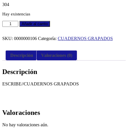
304
Hay existencias
CUADERNO
Añadir al carrito
A
GRAPADO
ESCRIBE
SKU:
0000000106
Categoría:
CUADERNOS GRAPADOS
30H
4
LINEAS
Descripción
Valoraciones (0)
7861084211347
cantidad
Descripción
ESCRIBE//CUADERNOS GRAPADOS
Valoraciones
No hay valoraciones aún.