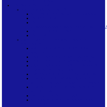
DEL HOGAR
OFICINA Y ESCOLAR
ARTE Y MANUALIDADES
ACCESORIOS GENERALES PARA ARTE
EN BASTIDOR
EN
CERAMICA/MADERA/VIDRIO/PORCELAN
EN PAPEL/CARTULINA
EN TELA
CARPETAS-FOLDERS-ARCHIVADORES-
SIMILARES
ARCHIVADORES Y CAJAS PARA
ARCHIVO
CARPETAS Y FOLDERS CON DISENO
CARPETAS Y FOLDERS SIN DISENO
CARPETAS Y FOLDERS TIPO SOBRES
PLASTICOS CON CIERRE
ORGANIZADORES TIPO ACORDEON
PORTAFOLIOS ORGANIZADORES
ACORDEON CARPETA MULTISERVICIO
PORTALOFIOS Y ORGANIZADORES TIPO
ACORDEON
PROTECTORES DE HOJAS
SEPARADORES Y PESTANAS PARA
FOLDERS