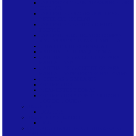
LAPICES COLOR-PINTURAS-PINCEL-SET
ESCOLAR
LAPICES DE COLORES -PINTURAS-
PINCEL-SET ESCOLAR
LAPICES DE GRAFITO Y DIBUJO
TECNICO
LAPICES DIBUJO TECNICO COMPAS
REGLAS SACAPUNTAS PLANTILLA
LISTAS DE UTILES ARMADAS
MATERIALES DE MAQUETERIA
MATERIALES Y ACCESORIOS PARA
MANUALIDAD
MATERIALES Y ACCESORIOS PARA
MANUALIDADES ESCARCHAS FOAMY
MOCHILAS Y SIMILARES
PEGAMENTOS
PEGAMENTOS Y GOMAS
PEGAMENTOS Y GOMAS SILICONA
LIQUIDO LIQUIDA
JUGUETES
JUGUETES
JUGUETES Y STICKERS
JUGUETES
MARCADOR-BOLIGRAFO-ESTILOGRAFO-
PORTAMINA