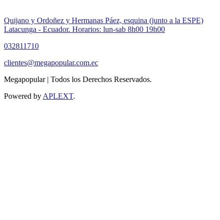
Quijano y Ordoñez y Hermanas Páez, esquina (junto a la ESPE)
Latacunga - Ecuador. Horarios: lun-sab 8h00 19h00
032811710
clientes@megapopular.com.ec
Megapopular | Todos los Derechos Reservados.
Powered by
APLEXT
.
Return
To
Top
Button