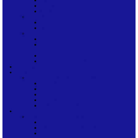
OTROS TIPOS DE CINTAS
PLASTICAS
TELA
HOGAR
AGUJAS
MENAJE
NOVEDADES BAZAR
NOVEDADES GENERAL
NOVEDADES GENERAL FUNDA DE
GLOBOS
NOVEDADES NAVIDAD
NOVEDADES PINATERIA
Categorias
LECTURA
NOVELAS Y TEXTOS EDUCATIVOS
CUENTOS Y FOLLETOS
DICCIONARIOS
NOVELAS VARIOS
REVISTAS
TEXTOS EDUCATIVOS
LIMPIEZA
ARTICULOS DESECHABLES
FUNDAS
OTROS TIPOS DE PLASTICOS
RECIPIENTES PLASTICOS Y TERMICOS