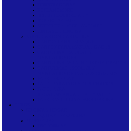
PERFORADORAS
PORTANOMBRE
SELLOS COMERCIALES
SOBRES DE PAPEL
SUJECION Y ACOPLAMIENTO
TINTAS DE OFICINA
PAPEL-CARTON-CARTULINA
CARTON PARA EMPAQUE
CARTON PARA MANUALIDADES
CARTULINA ESCOLAR Y
MANUALIDADES
CARTULINA PARA INDUSTRIA GRAFICA
CARTULINAS ESCOLAR Y
MANUALIDADES VARIOS COLORES
PAPEL ESCOLAR
PAPEL PARA INDUSTRIA GRAFICA
PAPEL PARA
REGALO/MANUALIDADES/ARTE
PAPEL/CARTULINA PARA OFICINA
OTROS
OFICINA Y HOGAR
EQUIPOS DE OFICINA
PROFORMAS
PROFORMAS