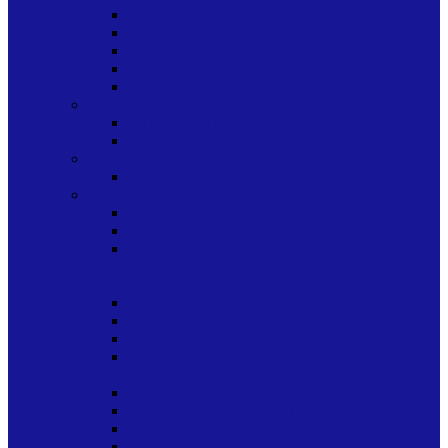
CAJA DE MARCADORES ESCOLARES
ESTILOGRAFOS
MARCADORES
MINAS
PORTAMINAS
MISCELANEOS
OTROS MATERIALES
PARA EMPAQUE
NOVEDADES
NOVEDADES INFANTILES
OFICINA
ALMOHADILLAS
ARTICULOS CON ADHESIVO
ARTICULOS CON ADHESIVO
CHISMOSITOS CHISMOSO SCOSH
SCOTCH
CALCULADORAS
CINTAS PARA MAQUINA DE OFICINA
CORRECTOR
CUCHILLAS/ESTILETES /ACCESORIOS
DE CORTE
ENGRAPADORAS
FORMAS (DOCUMENTOS IMPRESOS)
MAQUINAS PARA OFICINAS
MESAS DE DIBUJO