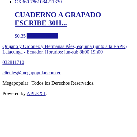
CUADERNO A GRAPADO
ESCRIBE 30H...
$
0.35
Añadir al carrito
Quijano y Ordoñez y Hermanas Páez, esquina (junto a la ESPE)
Latacunga - Ecuador. Horarios: lun-sab 8h00 19h00
032811710
clientes@megapopular.com.ec
Megapopular | Todos los Derechos Reservados.
Powered by
APLEXT
.
Return
To
Top
Button