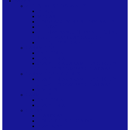
BAZAR
ACCESORIOS PERSONALES
DEPORTE
MEDIAS
OTROS ACCESORIOS PERSONALES
PELOTAS
PELOTAS BASQUET BASKET FUTBOL
VOLEY PLASTICAS CAUCHO
PELUQUERIA - CABELLO
CARAMELOS
CAFETERIA
CONFITERIA
CONFITERIA CARAMELOS CHICLES
CHUPETES GOMITAS GELATINAS
CARAMELOS Y VIVERES
CONFITERIA CARAMELOS CHICLES
CHUPETES GOMITAS GELATINAS
VIVERES
CARMELOS
CAFETERIA
CONFITERIA
CINTAS
ELASTICAS
OTROS TIPOS DE CINTAS
PLASTICAS