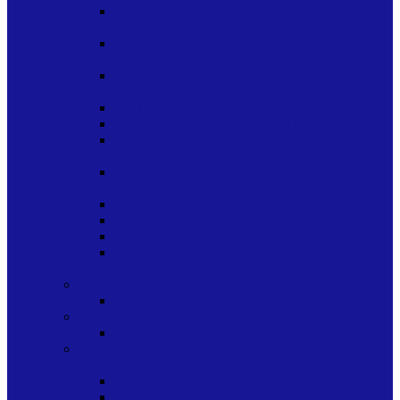
LAPICES DE COLORES -PINTURAS-
PINCEL-SET ESCOLAR
LAPICES DE GRAFITO Y DIBUJO
TECNICO
LAPICES DIBUJO TECNICO COMPAS
REGLAS SACAPUNTAS PLANTILLA
LISTAS DE UTILES ARMADAS
MATERIALES DE MAQUETERIA
MATERIALES Y ACCESORIOS PARA
MANUALIDAD
MATERIALES Y ACCESORIOS PARA
MANUALIDADES ESCARCHAS FOAMY
MOCHILAS Y SIMILARES
PEGAMENTOS
PEGAMENTOS Y GOMAS
PEGAMENTOS Y GOMAS SILICONA
LIQUIDO LIQUIDA
JUGUETES
JUGUETES
JUGUETES Y STICKERS
JUGUETES
MARCADOR-BOLIGRAFO-ESTILOGRAFO-
PORTAMINA
BOLIGRAFOS
BOLIGRAFOS ESFEROS