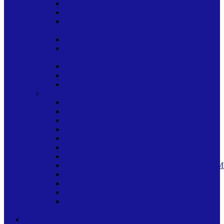
CUIDADO BUCAL
CUIDADO DE LA PIEL
CUIDADO DE LA PIEL PANITOS
TOALLITAS HUMEDOS HUMEDAS
CUIDADO DEL CABELLO
CUIDADO DEL CABELLO SHAMPU
SHAMPOO
MEDICINAS VENTA LIBRE
MISCELANEA CUIDADO CORPORAL
TINTES
LIMPIEZA HOGAR
AMBIENTALES
BASUREROS
BLANQUEADOR
CEPILLOS/PALAS
CERAS
DISPENSADORES
ESCOBAS/TRAPEADORES
ESPONJAS/PANOS/FIBRAS/FRANELAS/LIM
INSECTICIDAS
JABON INDUSTRIAL
LIMPIADORES
OTROS PRODUCTOS PARA LIMPIEZA
DEL HOGAR
OFICINA Y ESCOLAR