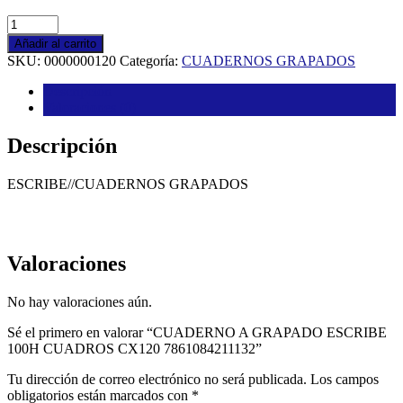
CUADERNO
A
Añadir al carrito
GRAPADO
SKU:
0000000120
Categoría:
CUADERNOS GRAPADOS
ESCRIBE
100H
Descripción
CUADROS
Valoraciones (0)
CX120
7861084211132
Descripción
cantidad
ESCRIBE//CUADERNOS GRAPADOS
Valoraciones
No hay valoraciones aún.
Sé el primero en valorar “CUADERNO A GRAPADO ESCRIBE
100H CUADROS CX120 7861084211132”
Tu dirección de correo electrónico no será publicada.
Los campos
obligatorios están marcados con
*