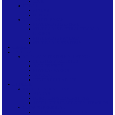
TELA
HOGAR
AGUJAS
MENAJE
NOVEDADES BAZAR
NOVEDADES GENERAL
NOVEDADES GENERAL FUNDA DE
GLOBOS
NOVEDADES NAVIDAD
NOVEDADES PINATERIA
Categorias
LECTURA
NOVELAS Y TEXTOS EDUCATIVOS
CUENTOS Y FOLLETOS
DICCIONARIOS
NOVELAS VARIOS
REVISTAS
TEXTOS EDUCATIVOS
LIMPIEZA
ARTICULOS DESECHABLES
FUNDAS
OTROS TIPOS DE PLASTICOS
RECIPIENTES PLASTICOS Y TERMICOS
CUIDADO PERSONAL
ARTICULOS ABSORBENTES