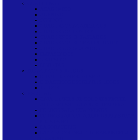
CUADERNOS
ACADEMICO
AGENDAS
COSIDOS
CUADERNOS ACADEMICOS
CUADERNOS COSIDOS
CUADERNOS EMPASTADOS
CUADERNOS ESPIRALES JUNIOR
CUADERNOS GRAPADOS
EMPASTADOS
GRAPADOS
LIBRETAS
DIDACTICOS Y JUEGOS
DIDACTICOS ESCOLARES
DIDACTICOS ESCOLARES LEGOS
JUEGOS
ESCOLAR
CAJA LAPICES DE COLORES PINCEL
ACUARELAS CRAYONES TEMPERA
FORROS PARA CUADERNOS
FORROS PARA CUADERNOS PLASTICOS
MICA PAPEL
LABORATORIO
LAPICES COLOR-PINTURAS-PINCEL-SET
ESCOLAR