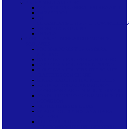
ARTE Y MANUALIDADES
ACCESORIOS GENERALES PARA ARTE
EN BASTIDOR
EN
CERAMICA/MADERA/VIDRIO/PORCELAN
EN PAPEL/CARTULINA
EN TELA
CARPETAS-FOLDERS-ARCHIVADORES-
SIMILARES
ARCHIVADORES Y CAJAS PARA
ARCHIVO
CARPETAS Y FOLDERS CON DISENO
CARPETAS Y FOLDERS SIN DISENO
CARPETAS Y FOLDERS TIPO SOBRES
PLASTICOS CON CIERRE
ORGANIZADORES TIPO ACORDEON
PORTAFOLIOS ORGANIZADORES
ACORDEON CARPETA MULTISERVICIO
PORTALOFIOS Y ORGANIZADORES TIPO
ACORDEON
PROTECTORES DE HOJAS
SEPARADORES Y PESTANAS PARA
FOLDERS
TIPO SOBRES PLASTICOS CON
VELCRO/BROCHE/CORDON/CIERRE