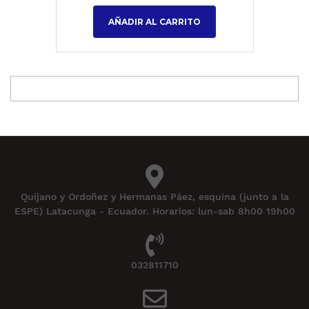
AÑADIR AL CARRITO
Quijano y Ordoñez y Hermanas Páez, esquina (junto a la
ESPE) Latacunga - Ecuador. Horarios: lun-sab 8h00 19h00
032811710