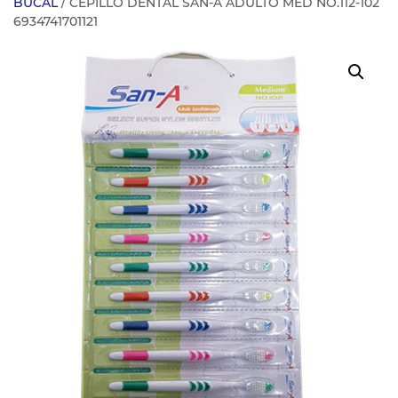
BUCAL
/ CEPILLO DENTAL SAN-A ADULTO MED NO.112-102
6934741701121