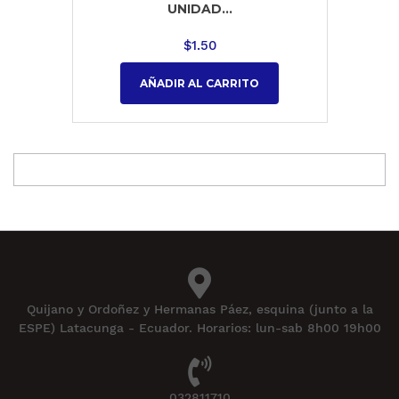
UNIDAD...
$
1.50
AÑADIR AL CARRITO
Quijano y Ordoñez y Hermanas Páez, esquina (junto a la
ESPE) Latacunga - Ecuador. Horarios: lun-sab 8h00 19h00
032811710