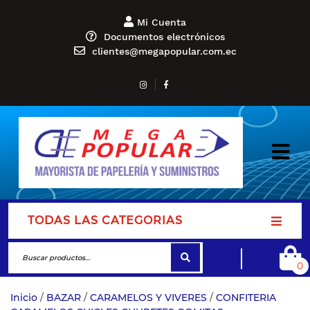
Mi Cuenta
Documentos electrónicos
clientes@megapopular.com.ec
TODAS LAS CATEGORIAS
0
Inicio
/
BAZAR
/
CARAMELOS Y VIVERES
/
CONFITERIA