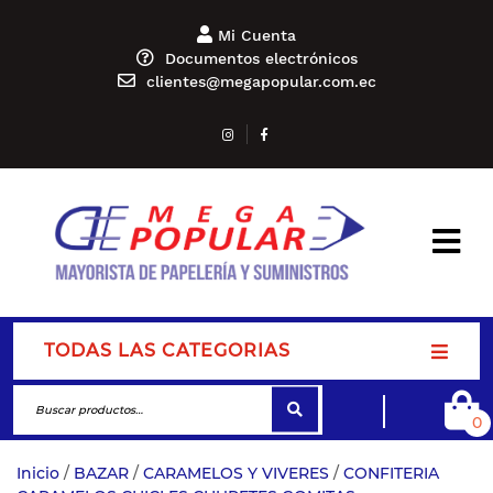
Mi Cuenta
Documentos electrónicos
clientes@megapopular.com.ec
TODAS LAS CATEGORIAS
0
Inicio
/
BAZAR
/
CARAMELOS Y VIVERES
/
CONFITERIA