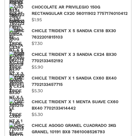
CHOCOLATE AR PRIVILEGIO 150G
RECTANGULAR CX20 56011902 7757174010412
$
1.95
CHICLE TRIDENT X 5 SANDIA CX18 BX30
7622201815103
$
7.30
CHICLE TRIDENT X 3 SANDIA CX24 BX30
7702133452192
$
5.90
CHICLE TRIDENT X 1 SANDIA CX60 BX40
7702133457715
$
5.30
CHICLE TRIDENT X 1 MENTA SUAVE CX60
BX40 7702133414442
$
5.30
CHICLE AGOGO GRANEL CUADRADO 3KG
GRANEL 10191 BX8 7861008526793