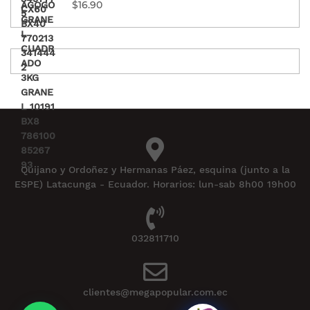
$
16.90
Quijano y Ordoñez y Hermanas Páez, esquina (junto a la
ESPE) Latacunga - Ecuador. Horarios: lun-sab 8h00 19h00
032811710
clientes@megapopular.com.ec