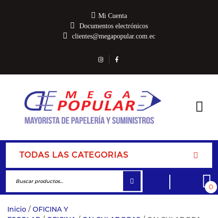
Mi Cuenta
Documentos electrónicos
clientes@megapopular.com.ec
TODAS LAS CATEGORIAS
0
Inicio
/
OFICINA Y