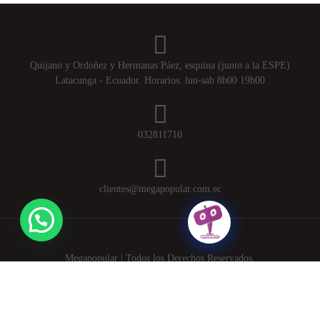
Quijano y Ordoñez y Hermanas Páez, esquina (junto a la ESPE)
Latacunga - Ecuador. Horarios: lun-sab 8h00 19h00
032811710
clientes@megapopular.com.ec
Megapopular | Todos los Derechos Reservados.
Powered by
APLEXT
.