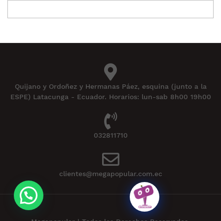
Quijano y Ordoñez y Hermanas Páez, esquina (junto a la
ESPE) Latacunga - Ecuador. Horarios: lun-sab 8h00 19h00
032811710
clientes@megapopular.com.ec