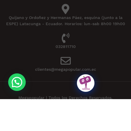
Quijano y Ordoñez y Hermanas Páez, esquina (junto a la
ESPE) Latacunga - Ecuador. Horarios: lun-sab 8h00 19h00
032811710
clientes@megapopular.com.ec
Megapopular | Todos los Derechos Reservados.
Powered by
APLEXT
.