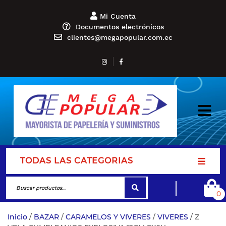
Mi Cuenta
Documentos electrónicos
clientes@megapopular.com.ec
TODAS LAS CATEGORIAS
0
Inicio
/
BAZAR
/
CARAMELOS Y VIVERES
/
VIVERES
/ Z