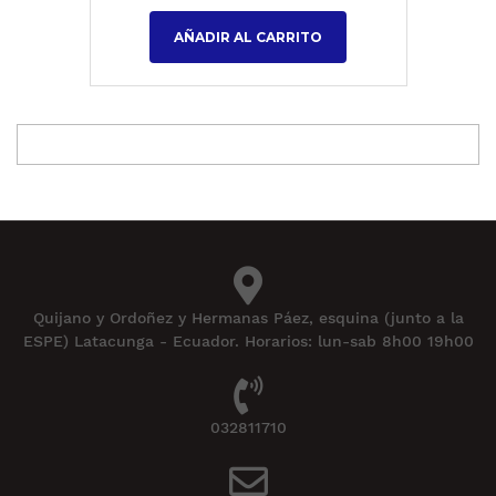
AÑADIR AL CARRITO
Quijano y Ordoñez y Hermanas Páez, esquina (junto a la
ESPE) Latacunga - Ecuador. Horarios: lun-sab 8h00 19h00
032811710