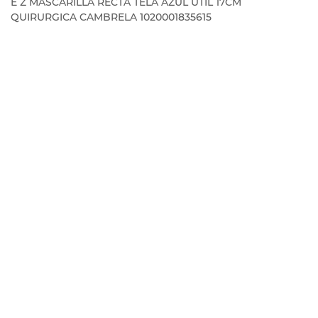
E Z MASCARILLA RECTA TELA AZUL UTIL 17CM
QUIRURGICA CAMBRELA 1020001835615