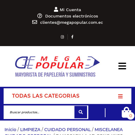
Mi Cuenta
Documentos electrónicos
clientes@megapopular.com.ec
TODAS LAS CATEGORIAS
0
Inicio
/
LIMPIEZA
/
CUIDADO PERSONAL
/
MISCELANEA