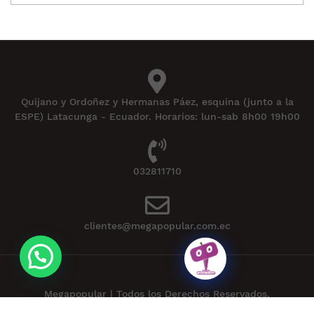
Quijano y Ordoñez y Hermanas Páez, esquina (junto a la
ESPE) Latacunga - Ecuador. Horarios: lun-sab 8h00 19h00
032811710
clientes@megapopular.com.ec
Megapopular | Todos los Derechos Reservados.