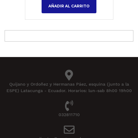
AÑADIR AL CARRITO
Quijano y Ordoñez y Hermanas Páez, esquina (junto a la
ESPE) Latacunga - Ecuador. Horarios: lun-sab 8h00 19h00
032811710