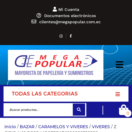
Mi Cuenta
Documentos electrónicos
clientes@megapopular.com.ec
TODAS LAS CATEGORIAS
0
Inicio
/
BAZAR
/
CARAMELOS Y VIVERES
/
VIVERES
/ Z