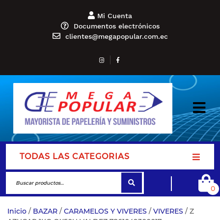
Mi Cuenta
Documentos electrónicos
clientes@megapopular.com.ec
TODAS LAS CATEGORIAS
0
Inicio
/
BAZAR
/
CARAMELOS Y VIVERES
/
VIVERES
/ Z