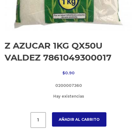
Z AZUCAR 1KG QX50U
VALDEZ 7861049300017
$
0.90
0200007360
Hay existencias
AÑADIR AL CARRITO