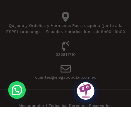
Quijano y Ordoñez y Hermanas Páez, esquina (junto a la
ESPE) Latacunga - Ecuador. Horarios: lun-sab 8h00 19h00
032811710
clientes@megapopular.com.ec
Megapopular | Todos los Derechos Reservados.
Powered by
APLEXT
.