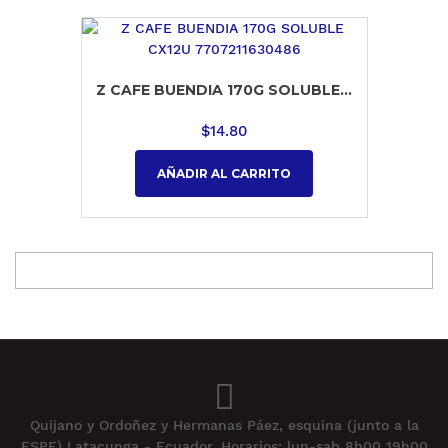
Z CAFE BUENDIA 170G SOLUBLE...
$
14.80
AÑADIR AL CARRITO
Quijano y Ordoñez y Hermanas Páez, esquina (junto a la
ESPE) Latacunga - Ecuador. Horarios: lun-sab 8h00 19h00