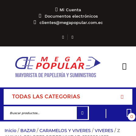
Mi Cuenta
Documentos electrónicos
clientes@megapopular.com.ec
TODAS LAS CATEGORIAS
0
Inicio
/
BAZAR
/
CARAMELOS Y VIVERES
/
VIVERES
/ Z