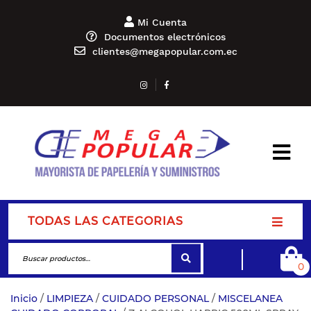
Mi Cuenta
Documentos electrónicos
clientes@megapopular.com.ec
TODAS LAS CATEGORIAS
0
Inicio
/
LIMPIEZA
/
CUIDADO PERSONAL
/
MISCELANEA