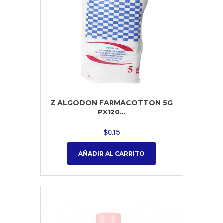
Z ALGODON FARMACOTTON 5G
PX120...
$
0.15
AÑADIR AL CARRITO