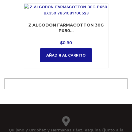
Z ALGODON FARMACOTTON 30G
PX50...
$
0.90
AÑADIR AL CARRITO
Quijano y Ordoñez y Hermanas Páez, esquina (junto a la