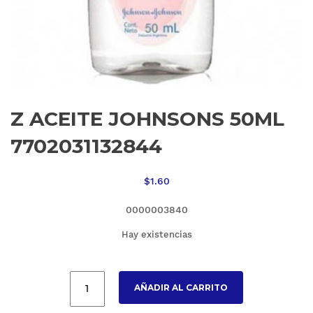
Z ACEITE JOHNSONS 50ML
7702031132844
$
1.60
0000003840
Hay existencias
AÑADIR AL CARRITO