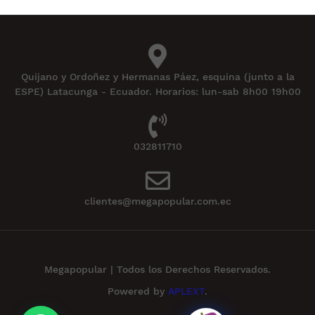
Quijano y Ordoñez y Hermanas Páez, esquina (junto a la
ESPE) Latacunga - Ecuador. Horarios: lun-sab 8h00 19h00
032811710
clientes@megapopular.com.ec
Megapopular | Todos los Derechos Reservados.
Powered by
APLEXT
.