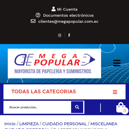
Mi Cuenta
Documentos electrónicos
clientes@megapopular.com.ec
TODAS LAS CATEGORIAS
0
Inicio
/
LIMPIEZA
/
CUIDADO PERSONAL
/
MISCELANEA