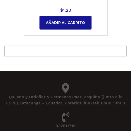
$
1.20
AÑADIR AL CARRITO
Quijano y Ordoñez y Hermanas Páez, esquina (junto a la
ESPE) Latacunga - Ecuador. Horarios: lun-sab 8h00 19h00
032811710