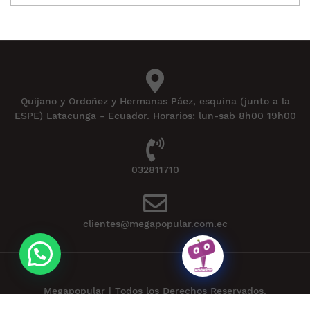
Quijano y Ordoñez y Hermanas Páez, esquina (junto a la
ESPE) Latacunga - Ecuador. Horarios: lun-sab 8h00 19h00
032811710
clientes@megapopular.com.ec
Megapopular | Todos los Derechos Reservados.