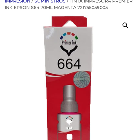
IMPRESION
/
SUMINISTROS
/ TINTA IMPRESORA PREMIER
INK EPSON S64 70ML MAGENTA 721755059005