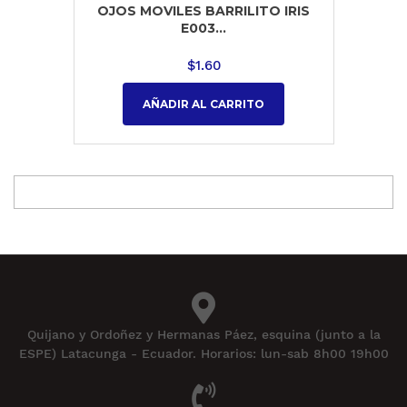
OJOS MOVILES BARRILITO IRIS
E003...
$
1.60
AÑADIR AL CARRITO
Quijano y Ordoñez y Hermanas Páez, esquina (junto a la
ESPE) Latacunga - Ecuador. Horarios: lun-sab 8h00 19h00