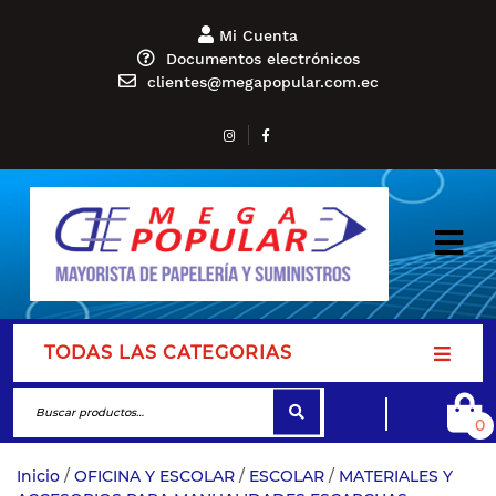
Mi Cuenta
Documentos electrónicos
clientes@megapopular.com.ec
TODAS LAS CATEGORIAS
0
Inicio
/
OFICINA Y ESCOLAR
/
ESCOLAR
/
MATERIALES Y