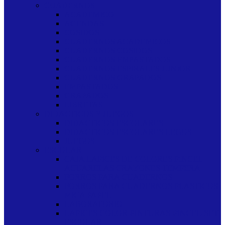
CUADERNOS
ACADEMICO
AGENDAS
COSIDOS
CUADERNOS ACADEMICOS
CUADERNOS COSIDOS
CUADERNOS EMPASTADOS
CUADERNOS ESPIRALES JUNIOR
CUADERNOS GRAPADOS
EMPASTADOS
GRAPADOS
LIBRETAS
DIDACTICOS Y JUEGOS
DIDACTICOS ESCOLARES
DIDACTICOS ESCOLARES LEGOS
JUEGOS
ESCOLAR
CAJA LAPICES DE COLORES PINCEL
ACUARELAS CRAYONES TEMPERA
FORROS PARA CUADERNOS
FORROS PARA CUADERNOS PLASTICOS
MICA PAPEL
LABORATORIO
LAPICES COLOR-PINTURAS-PINCEL-SET
ESCOLAR