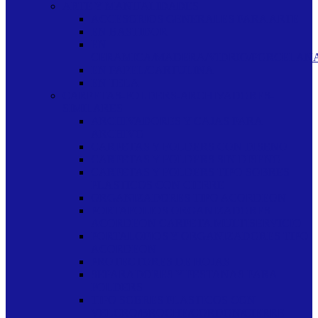
ARTE Y MANUALIDADES
ACCESORIOS GENERALES PARA ARTE
EN BASTIDOR
EN
CERAMICA/MADERA/VIDRIO/PORCELAN
EN PAPEL/CARTULINA
EN TELA
CARPETAS-FOLDERS-ARCHIVADORES-
SIMILARES
ARCHIVADORES Y CAJAS PARA
ARCHIVO
CARPETAS Y FOLDERS CON DISENO
CARPETAS Y FOLDERS SIN DISENO
CARPETAS Y FOLDERS TIPO SOBRES
PLASTICOS CON CIERRE
ORGANIZADORES TIPO ACORDEON
PORTAFOLIOS ORGANIZADORES
ACORDEON CARPETA MULTISERVICIO
PORTALOFIOS Y ORGANIZADORES TIPO
ACORDEON
PROTECTORES DE HOJAS
SEPARADORES Y PESTANAS PARA
FOLDERS
TIPO SOBRES PLASTICOS CON
VELCRO/BROCHE/CORDON/CIERRE