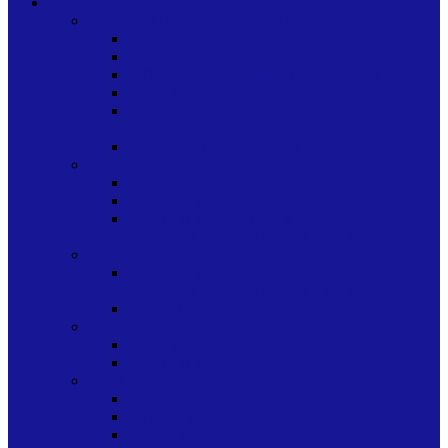
BAZAR
ACCESORIOS PERSONALES
DEPORTE
MEDIAS
OTROS ACCESORIOS PERSONALES
PELOTAS
PELOTAS BASQUET BASKET FUTBOL
VOLEY PLASTICAS CAUCHO
PELUQUERIA - CABELLO
CARAMELOS
CAFETERIA
CONFITERIA
CONFITERIA CARAMELOS CHICLES
CHUPETES GOMITAS GELATINAS
CARAMELOS Y VIVERES
CONFITERIA CARAMELOS CHICLES
CHUPETES GOMITAS GELATINAS
VIVERES
CARMELOS
CAFETERIA
CONFITERIA
CINTAS
ELASTICAS
OTROS TIPOS DE CINTAS
PLASTICAS