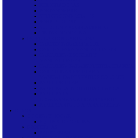
PERFORADORAS
PORTANOMBRE
SELLOS COMERCIALES
SOBRES DE PAPEL
SUJECION Y ACOPLAMIENTO
TINTAS DE OFICINA
PAPEL-CARTON-CARTULINA
CARTON PARA EMPAQUE
CARTON PARA MANUALIDADES
CARTULINA ESCOLAR Y
MANUALIDADES
CARTULINA PARA INDUSTRIA GRAFICA
CARTULINAS ESCOLAR Y
MANUALIDADES VARIOS COLORES
PAPEL ESCOLAR
PAPEL PARA INDUSTRIA GRAFICA
PAPEL PARA
REGALO/MANUALIDADES/ARTE
PAPEL/CARTULINA PARA OFICINA
OTROS
OFICINA Y HOGAR
EQUIPOS DE OFICINA
PROFORMAS
PROFORMAS