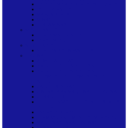
CAJA DE MARCADORES ESCOLARES
ESTILOGRAFOS
MARCADORES
MINAS
PORTAMINAS
MISCELANEOS
OTROS MATERIALES
PARA EMPAQUE
NOVEDADES
NOVEDADES INFANTILES
OFICINA
ALMOHADILLAS
ARTICULOS CON ADHESIVO
ARTICULOS CON ADHESIVO
CHISMOSITOS CHISMOSO SCOSH
SCOTCH
CALCULADORAS
CINTAS PARA MAQUINA DE OFICINA
CORRECTOR
CUCHILLAS/ESTILETES /ACCESORIOS
DE CORTE
ENGRAPADORAS
FORMAS (DOCUMENTOS IMPRESOS)
MAQUINAS PARA OFICINAS
MESAS DE DIBUJO