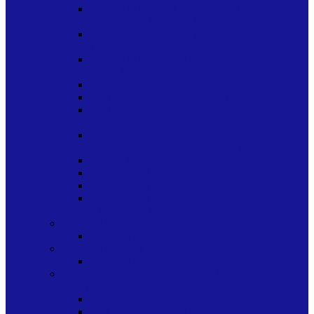
LAPICES DE COLORES -PINTURAS-
PINCEL-SET ESCOLAR
LAPICES DE GRAFITO Y DIBUJO
TECNICO
LAPICES DIBUJO TECNICO COMPAS
REGLAS SACAPUNTAS PLANTILLA
LISTAS DE UTILES ARMADAS
MATERIALES DE MAQUETERIA
MATERIALES Y ACCESORIOS PARA
MANUALIDAD
MATERIALES Y ACCESORIOS PARA
MANUALIDADES ESCARCHAS FOAMY
MOCHILAS Y SIMILARES
PEGAMENTOS
PEGAMENTOS Y GOMAS
PEGAMENTOS Y GOMAS SILICONA
LIQUIDO LIQUIDA
JUGUETES
JUGUETES
JUGUETES Y STICKERS
JUGUETES
MARCADOR-BOLIGRAFO-ESTILOGRAFO-
PORTAMINA
BOLIGRAFOS
BOLIGRAFOS ESFEROS