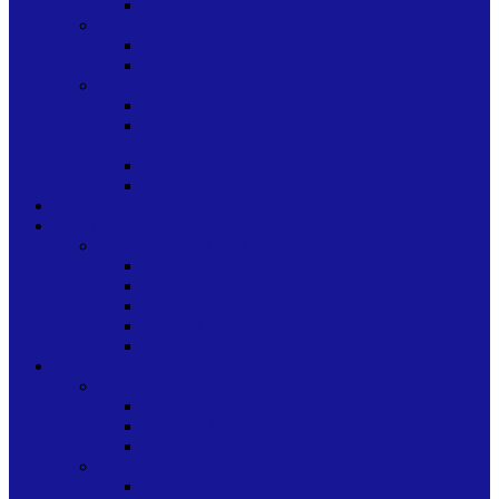
TELA
HOGAR
AGUJAS
MENAJE
NOVEDADES BAZAR
NOVEDADES GENERAL
NOVEDADES GENERAL FUNDA DE
GLOBOS
NOVEDADES NAVIDAD
NOVEDADES PINATERIA
Categorias
LECTURA
NOVELAS Y TEXTOS EDUCATIVOS
CUENTOS Y FOLLETOS
DICCIONARIOS
NOVELAS VARIOS
REVISTAS
TEXTOS EDUCATIVOS
LIMPIEZA
ARTICULOS DESECHABLES
FUNDAS
OTROS TIPOS DE PLASTICOS
RECIPIENTES PLASTICOS Y TERMICOS
CUIDADO PERSONAL
ARTICULOS ABSORBENTES