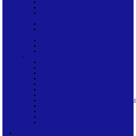
CUIDADO BUCAL
CUIDADO DE LA PIEL
CUIDADO DE LA PIEL PANITOS
TOALLITAS HUMEDOS HUMEDAS
CUIDADO DEL CABELLO
CUIDADO DEL CABELLO SHAMPU
SHAMPOO
MEDICINAS VENTA LIBRE
MISCELANEA CUIDADO CORPORAL
TINTES
LIMPIEZA HOGAR
AMBIENTALES
BASUREROS
BLANQUEADOR
CEPILLOS/PALAS
CERAS
DISPENSADORES
ESCOBAS/TRAPEADORES
ESPONJAS/PANOS/FIBRAS/FRANELAS/LIM
INSECTICIDAS
JABON INDUSTRIAL
LIMPIADORES
OTROS PRODUCTOS PARA LIMPIEZA
DEL HOGAR
OFICINA Y ESCOLAR