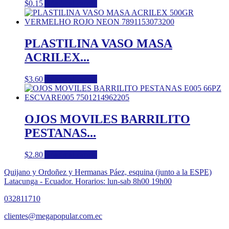
$
0.15
Añadir al carrito
PLASTILINA VASO MASA
ACRILEX...
$
3.60
Añadir al carrito
OJOS MOVILES BARRILITO
PESTANAS...
$
2.80
Añadir al carrito
Quijano y Ordoñez y Hermanas Páez, esquina (junto a la ESPE)
Latacunga - Ecuador. Horarios: lun-sab 8h00 19h00
032811710
clientes@megapopular.com.ec