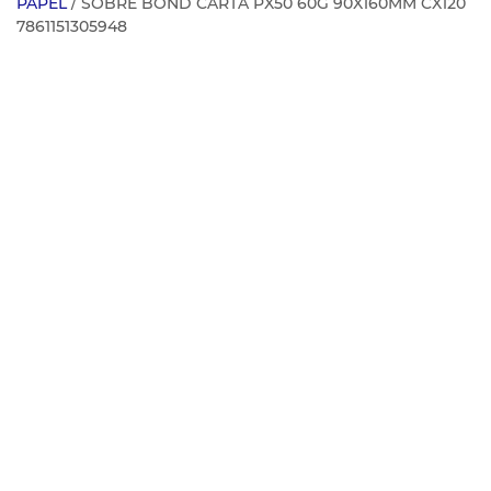
PAPEL
/ SOBRE BOND CARTA PX50 60G 90X160MM CX120
7861151305948