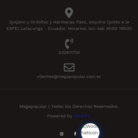
Quijano y Ordoñez y Hermanas Páez, esquina (junto a la
ESPE) Latacunga - Ecuador. Horarios: lun-sab 8h00 19h00
032811710
clientes@megapopular.com.ec
Megapopular | Todos los Derechos Reservados.
Powered by
APLEXT
.