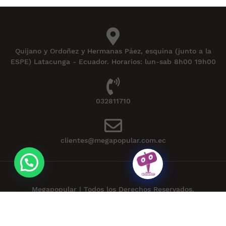
Quijano y Ordoñez y Hermanas Páez, esquina (junto a la
ESPE) Latacunga - Ecuador. Horarios: lun-sab 8h00 19h00
032811710
clientes@megapopular.com.ec
Megapopular | Todos los Derechos Reservados.
Powered by
APLEXT
.