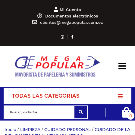
Mi Cuenta
Documentos electrónicos
clientes@megapopular.com.ec
TODAS LAS CATEGORIAS
0
Inicio
/
LIMPIEZA
/
CUIDADO PERSONAL
/
CUIDADO DE LA