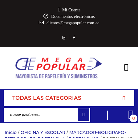
Mi Cuenta
Documentos electrónicos
clientes@megapopular.com.ec
TODAS LAS CATEGORIAS
0
Inicio
/
OFICINA Y ESCOLAR
/
MARCADOR-BOLIGRAFO-