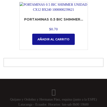
PORTAMINAS 0.5 BIC SHIMMER...
$
0.70
AÑADIR AL CARRITO
Quijano y Ordoñez y Hermanas Páez, esquina (junto a la ESPE)
Latacunga - Ecuador. Horarios: lun-sab 8h00 19h00