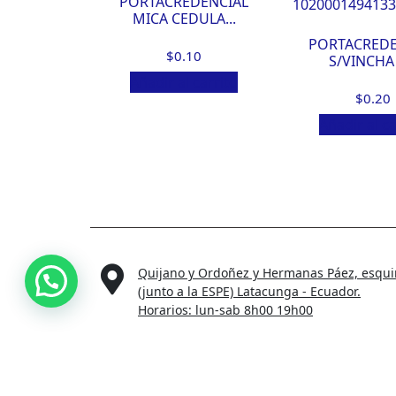
PORTACREDENCIAL
MICA CEDULA...
PORTACREDE
$
0.10
S/VINCHA 
Añadir al carrito
$
0.20
Añadir al ca
Quijano y Ordoñez y Hermanas Páez, esqu
(junto a la ESPE) Latacunga - Ecuador.
Horarios: lun-sab 8h00 19h00
Megapopular | Todos los Derechos Reservados.