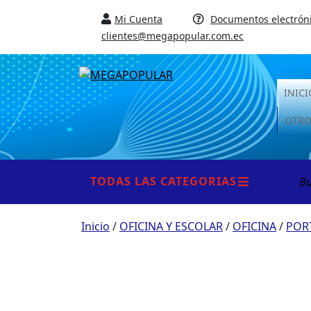
Mi Cuenta
Documentos electrón
clientes@megapopular.com.ec
INICI
OTRO
Busc
TODAS LAS CATEGORIAS
por:
Inicio
/
OFICINA Y ESCOLAR
/
OFICINA
/
POR