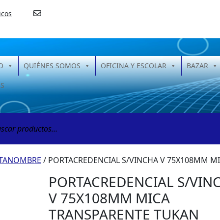
icos
O
QUIÉNES SOMOS
OFICINA Y ESCOLAR
BAZAR
S
ar
TANOMBRE
/ PORTACREDENCIAL S/VINCHA V 75X108MM M
PORTACREDENCIAL S/VIN
V 75X108MM MICA
TRANSPARENTE TUKAN