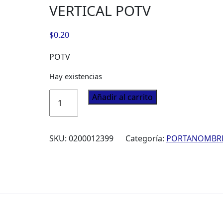
VERTICAL POTV
$
0.20
POTV
Hay existencias
PORTACREDENCIAL
Añadir al carrito
S/VINCHA
V
75X108MM
SKU:
0200012399
Categoría:
PORTANOMBR
MICA
TRANSPARENTE
TUKAN
VERTICAL
POTV
cantidad