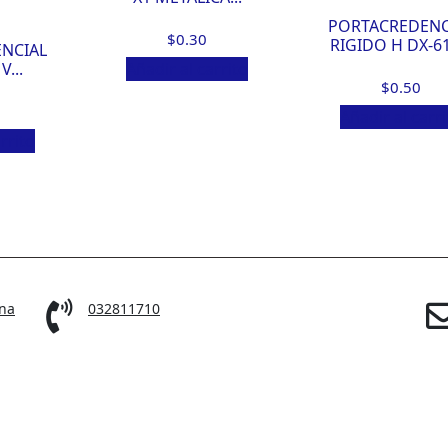
PORTACREDENC
$
0.30
RIGIDO H DX-61
NCIAL
V...
Añadir al carrito
$
0.50
Añadir al carri
rrito
ina
032811710