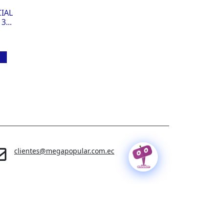
IAL
3...
to
clientes@megapopular.com.ec