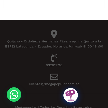
Quijano y Ordoñez y Hermanas Páez, esquina (junto a la
ESPE) Latacunga - Ecuador. Horarios: lun-sab 8h00 19h00
032811710
clientes@megapopular.com.ec
Megapopular | Todos los Derechos Reservados.