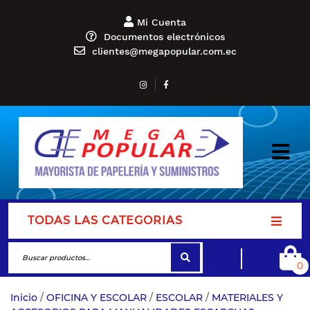
Mi Cuenta
Documentos electrónicos
clientes@megapopular.com.ec
TODAS LAS CATEGORIAS
0
Inicio
/
OFICINA Y ESCOLAR
/
ESCOLAR
/
MATERIALES Y