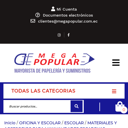
Mi Cuenta
Documentos electrónicos
clientes@megapopular.com.ec
TODAS LAS CATEGORIAS
0
Inicio
/
OFICINA Y ESCOLAR
/
ESCOLAR
/
MATERIALES Y