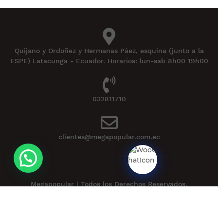
Quijano y Ordoñez y Hermanas Páez, esquina (junto a la
ESPE) Latacunga - Ecuador. Horarios: lun-sab 8h00 19h00
032811710
clientes@megapopular.com.ec
Megapopular | Todos los Derechos Reservados.
Powered by
APLEXT
.