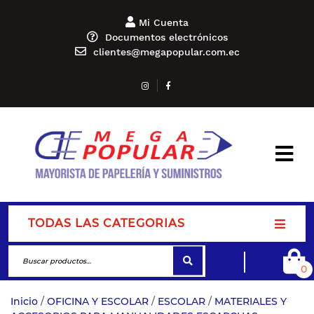
Mi Cuenta
Documentos electrónicos
clientes@megapopular.com.ec
TODAS LAS CATEGORIAS
0
Inicio
/
OFICINA Y ESCOLAR
/
ESCOLAR
/
MATERIALES Y