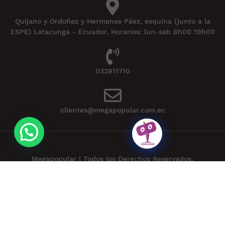
Quijano y Ordoñez y Hermanas Páez, esquina (junto a la
ESPE) Latacunga - Ecuador. Horarios: lun-sab 8h00 19h00
032811710
clientes@megapopular.com.ec
Megapopular | Todos los Derechos Reservados.
Powered by
APLEXT
.