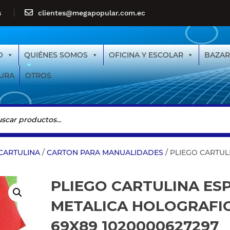
s
clientes@megapopular.com.ec
O
QUIÉNES SOMOS
OFICINA Y ESCOLAR
BAZAR
URA
OTROS
CARTULINA
/
CARTON PARA MANUALIDADES
/ PLIEGO CARTUL
PLIEGO CARTULINA ES
METALICA HOLOGRAFI
69X89 1020000627297