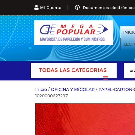
Mi Cuenta
Documentos electrónico
INICI
LECT
TODAS LAS CATEGORIAS
Inicio
/
OFICINA Y ESCOLAR
/
PAPEL-CARTON-
1020000627297