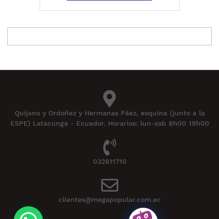
Quijano y Ordoñez y Hermanas Páez, esquina (junto a la
ESPE) Latacunga - Ecuador. Horarios: lun-sab 8h00 19h00
032811710
clientes@megapopular.com.ec