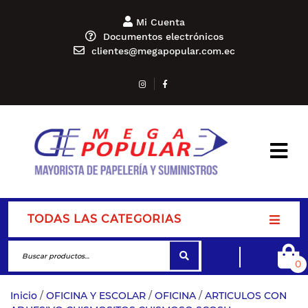
Mi Cuenta
Documentos electrónicos
clientes@megapopular.com.ec
TODAS LAS CATEGORIAS
0
Inicio
/
OFICINA Y ESCOLAR
/
OFICINA
/
ARTICULOS CON