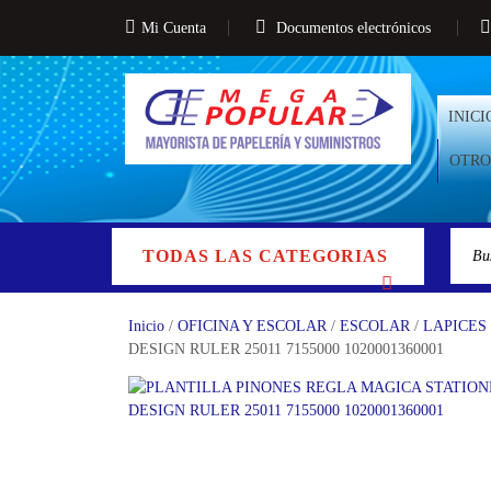
Mi Cuenta
Documentos electrónicos
INICI
OTRO
TODAS LAS CATEGORIAS
Inicio
/
OFICINA Y ESCOLAR
/
ESCOLAR
/
LAPICES
DESIGN RULER 25011 7155000 1020001360001