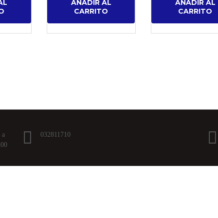
AL
AÑADIR AL
AÑADIR AL
O
CARRITO
CARRITO
 a
032811710
h00