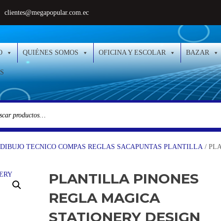
clientes@megapopular.com.ec
O
QUIÉNES SOMOS
OFICINA Y ESCOLAR
BAZAR
S
 DIBUJO TECNICO COMPAS REGLAS SACAPUNTAS PLANTILLA
/ PL
PLANTILLA PINONES
REGLA MAGICA
STATIONERY DESIGN