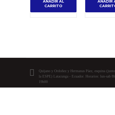
AÑADIR AL
AÑADIR 
CARRITO
CARRIT
Quijano y Ordoñez y Hermanas Páez, esquina (junto
la ESPE) Latacunga - Ecuador. Horarios: lun-sab 8
19h00
Megapopular | Todos los Derechos Reservados.
Powered by
APLEXT
.