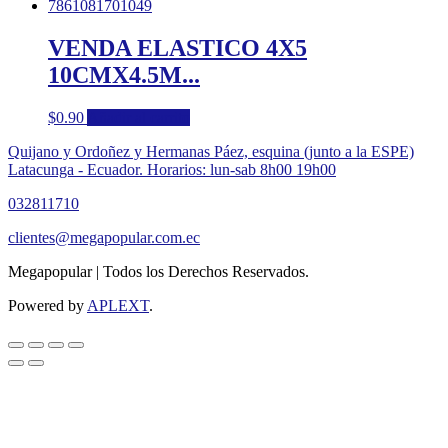
VENDA ELASTICO 4X5
10CMX4.5M...
$
0.90
Añadir al carrito
Quijano y Ordoñez y Hermanas Páez, esquina (junto a la ESPE)
Latacunga - Ecuador. Horarios: lun-sab 8h00 19h00
032811710
clientes@megapopular.com.ec
Megapopular | Todos los Derechos Reservados.
Powered by
APLEXT
.
Return
To
Top
Button