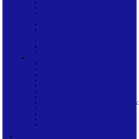
CUIDADO BUCAL
CUIDADO DE LA PIEL
CUIDADO DE LA PIEL PANITOS
TOALLITAS HUMEDOS HUMEDAS
CUIDADO DEL CABELLO
CUIDADO DEL CABELLO SHAMPU
SHAMPOO
MEDICINAS VENTA LIBRE
MISCELANEA CUIDADO CORPORAL
TINTES
LIMPIEZA HOGAR
AMBIENTALES
BASUREROS
BLANQUEADOR
CEPILLOS/PALAS
CERAS
DISPENSADORES
ESCOBAS/TRAPEADORES
ESPONJAS/PANOS/FIBRAS/FRANELAS/LIM
INSECTICIDAS
JABON INDUSTRIAL
LIMPIADORES
OTROS PRODUCTOS PARA LIMPIEZA
DEL HOGAR
OFICINA Y ESCOLAR