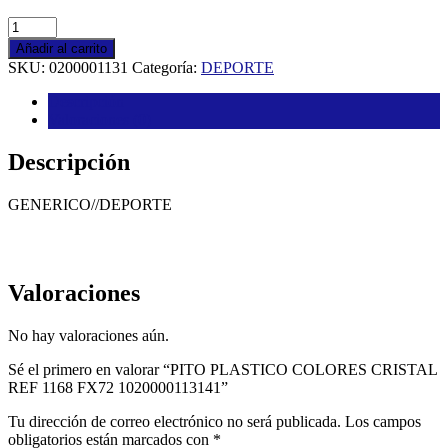
PITO
PLASTICO
Añadir al carrito
COLORES
SKU:
0200001131
Categoría:
DEPORTE
CRISTAL
REF
Descripción
1168
Valoraciones (0)
FX72
1020000113141
Descripción
cantidad
GENERICO//DEPORTE
Valoraciones
No hay valoraciones aún.
Sé el primero en valorar “PITO PLASTICO COLORES CRISTAL
REF 1168 FX72 1020000113141”
Tu dirección de correo electrónico no será publicada.
Los campos
obligatorios están marcados con
*