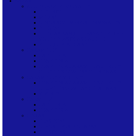
BAZAR
ACCESORIOS PERSONALES
DEPORTE
MEDIAS
OTROS ACCESORIOS PERSONALES
PELOTAS
PELOTAS BASQUET BASKET FUTBOL
VOLEY PLASTICAS CAUCHO
PELUQUERIA - CABELLO
CARAMELOS
CAFETERIA
CONFITERIA
CONFITERIA CARAMELOS CHICLES
CHUPETES GOMITAS GELATINAS
CARAMELOS Y VIVERES
CONFITERIA CARAMELOS CHICLES
CHUPETES GOMITAS GELATINAS
VIVERES
CARMELOS
CAFETERIA
CONFITERIA
CINTAS
ELASTICAS
OTROS TIPOS DE CINTAS
PLASTICAS