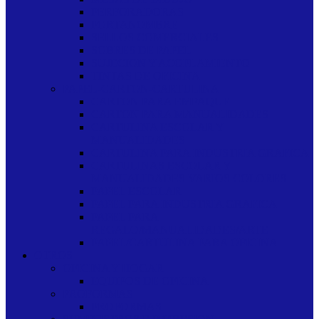
PERFORADORAS
PORTANOMBRE
SELLOS COMERCIALES
SOBRES DE PAPEL
SUJECION Y ACOPLAMIENTO
TINTAS DE OFICINA
PAPEL-CARTON-CARTULINA
CARTON PARA EMPAQUE
CARTON PARA MANUALIDADES
CARTULINA ESCOLAR Y
MANUALIDADES
CARTULINA PARA INDUSTRIA GRAFICA
CARTULINAS ESCOLAR Y
MANUALIDADES VARIOS COLORES
PAPEL ESCOLAR
PAPEL PARA INDUSTRIA GRAFICA
PAPEL PARA
REGALO/MANUALIDADES/ARTE
PAPEL/CARTULINA PARA OFICINA
OTROS
OFICINA Y HOGAR
EQUIPOS DE OFICINA
PROFORMAS
PROFORMAS