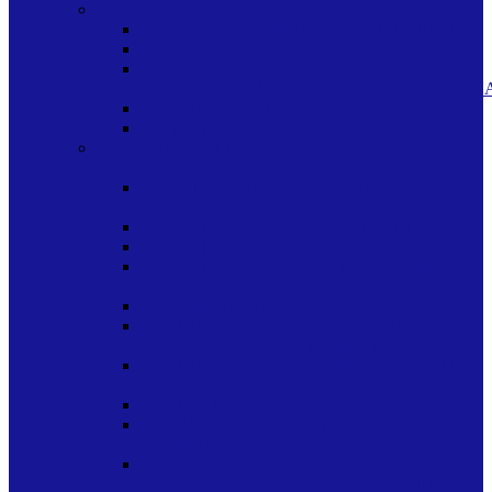
ARTE Y MANUALIDADES
ACCESORIOS GENERALES PARA ARTE
EN BASTIDOR
EN
CERAMICA/MADERA/VIDRIO/PORCELAN
EN PAPEL/CARTULINA
EN TELA
CARPETAS-FOLDERS-ARCHIVADORES-
SIMILARES
ARCHIVADORES Y CAJAS PARA
ARCHIVO
CARPETAS Y FOLDERS CON DISENO
CARPETAS Y FOLDERS SIN DISENO
CARPETAS Y FOLDERS TIPO SOBRES
PLASTICOS CON CIERRE
ORGANIZADORES TIPO ACORDEON
PORTAFOLIOS ORGANIZADORES
ACORDEON CARPETA MULTISERVICIO
PORTALOFIOS Y ORGANIZADORES TIPO
ACORDEON
PROTECTORES DE HOJAS
SEPARADORES Y PESTANAS PARA
FOLDERS
TIPO SOBRES PLASTICOS CON
VELCRO/BROCHE/CORDON/CIERRE