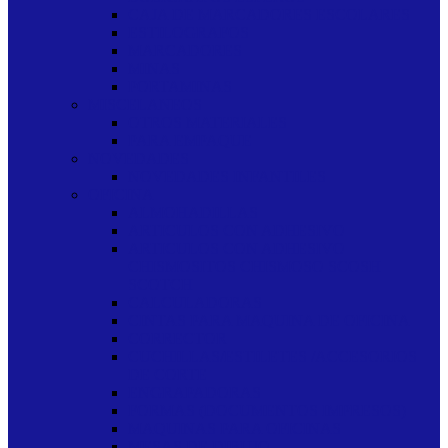
CAJA DE MARCADORES ESCOLARES
ESTILOGRAFOS
MARCADORES
MINAS
PORTAMINAS
MISCELANEOS
OTROS MATERIALES
PARA EMPAQUE
NOVEDADES
NOVEDADES INFANTILES
OFICINA
ALMOHADILLAS
ARTICULOS CON ADHESIVO
ARTICULOS CON ADHESIVO
CHISMOSITOS CHISMOSO SCOSH
SCOTCH
CALCULADORAS
CINTAS PARA MAQUINA DE OFICINA
CORRECTOR
CUCHILLAS/ESTILETES /ACCESORIOS
DE CORTE
ENGRAPADORAS
FORMAS (DOCUMENTOS IMPRESOS)
MAQUINAS PARA OFICINAS
MESAS DE DIBUJO