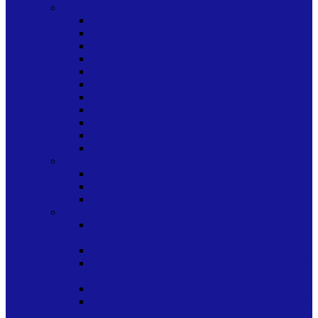
CUADERNOS
ACADEMICO
AGENDAS
COSIDOS
CUADERNOS ACADEMICOS
CUADERNOS COSIDOS
CUADERNOS EMPASTADOS
CUADERNOS ESPIRALES JUNIOR
CUADERNOS GRAPADOS
EMPASTADOS
GRAPADOS
LIBRETAS
DIDACTICOS Y JUEGOS
DIDACTICOS ESCOLARES
DIDACTICOS ESCOLARES LEGOS
JUEGOS
ESCOLAR
CAJA LAPICES DE COLORES PINCEL
ACUARELAS CRAYONES TEMPERA
FORROS PARA CUADERNOS
FORROS PARA CUADERNOS PLASTICOS
MICA PAPEL
LABORATORIO
LAPICES COLOR-PINTURAS-PINCEL-SET
ESCOLAR