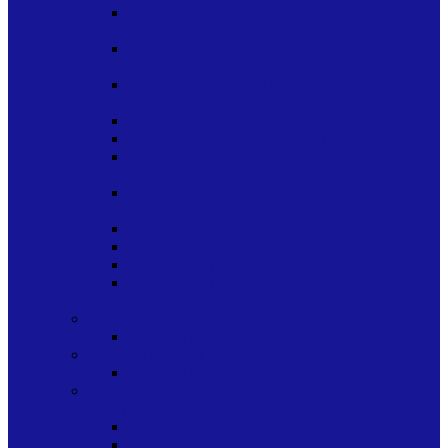
LAPICES DE COLORES -PINTURAS-
PINCEL-SET ESCOLAR
LAPICES DE GRAFITO Y DIBUJO
TECNICO
LAPICES DIBUJO TECNICO COMPAS
REGLAS SACAPUNTAS PLANTILLA
LISTAS DE UTILES ARMADAS
MATERIALES DE MAQUETERIA
MATERIALES Y ACCESORIOS PARA
MANUALIDAD
MATERIALES Y ACCESORIOS PARA
MANUALIDADES ESCARCHAS FOAMY
MOCHILAS Y SIMILARES
PEGAMENTOS
PEGAMENTOS Y GOMAS
PEGAMENTOS Y GOMAS SILICONA
LIQUIDO LIQUIDA
JUGUETES
JUGUETES
JUGUETES Y STICKERS
JUGUETES
MARCADOR-BOLIGRAFO-ESTILOGRAFO-
PORTAMINA
BOLIGRAFOS
BOLIGRAFOS ESFEROS