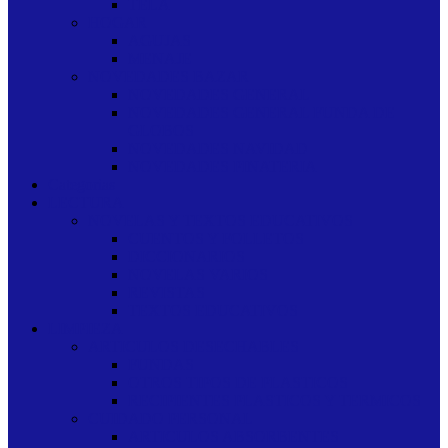
TELA
HOGAR
AGUJAS
MENAJE
NOVEDADES BAZAR
NOVEDADES GENERAL
NOVEDADES GENERAL FUNDA DE
GLOBOS
NOVEDADES NAVIDAD
NOVEDADES PINATERIA
Categorias
LECTURA
NOVELAS Y TEXTOS EDUCATIVOS
CUENTOS Y FOLLETOS
DICCIONARIOS
NOVELAS VARIOS
REVISTAS
TEXTOS EDUCATIVOS
LIMPIEZA
ARTICULOS DESECHABLES
FUNDAS
OTROS TIPOS DE PLASTICOS
RECIPIENTES PLASTICOS Y TERMICOS
CUIDADO PERSONAL
ARTICULOS ABSORBENTES