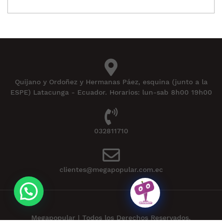
Quijano y Ordoñez y Hermanas Páez, esquina (junto a la
ESPE) Latacunga - Ecuador. Horarios: lun-sab 8h00 19h00
032811710
clientes@megapopular.com.ec
Megapopular | Todos los Derechos Reservados.