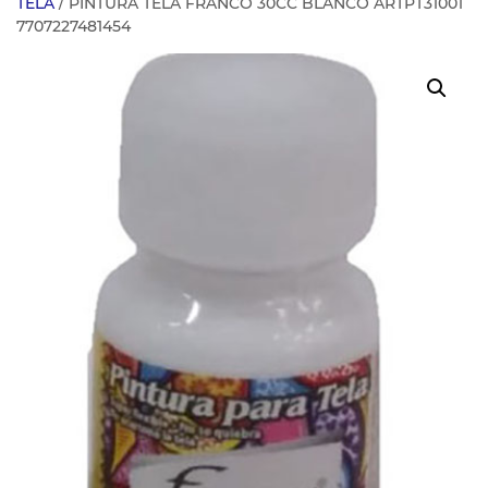
TELA
/ PINTURA TELA FRANCO 30CC BLANCO ARTPT31001
7707227481454