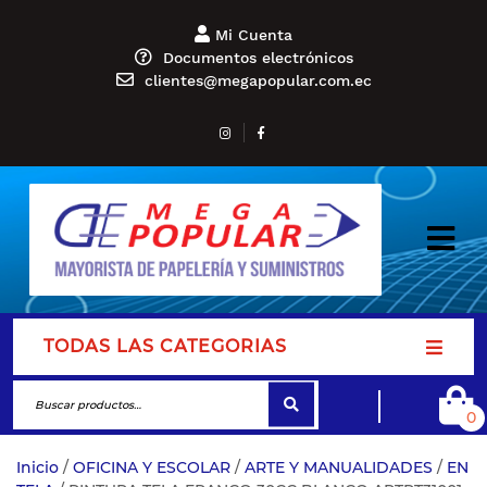
Mi Cuenta
Documentos electrónicos
clientes@megapopular.com.ec
TODAS LAS CATEGORIAS
0
Inicio
/
OFICINA Y ESCOLAR
/
ARTE Y MANUALIDADES
/
EN