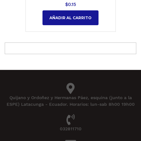
$
0.15
AÑADIR AL CARRITO
Quijano y Ordoñez y Hermanas Páez, esquina (junto a la
ESPE) Latacunga - Ecuador. Horarios: lun-sab 8h00 19h00
032811710