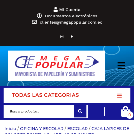
Mi Cuenta
Documentos electrónicos
clientes@megapopular.com.ec
TODAS LAS CATEGORIAS
0
Inicio
/
OFICINA Y ESCOLAR
/
ESCOLAR
/
CAJA LAPICES DE