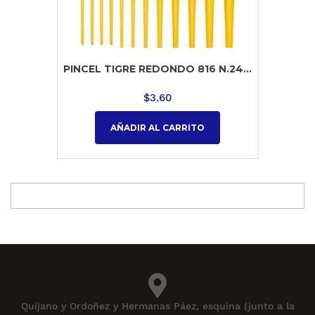
PINCEL TIGRE REDONDO 816 N.24...
$
3.60
AÑADIR AL CARRITO
Quijano y Ordoñez y Hermanas Páez, esquina (junto a la