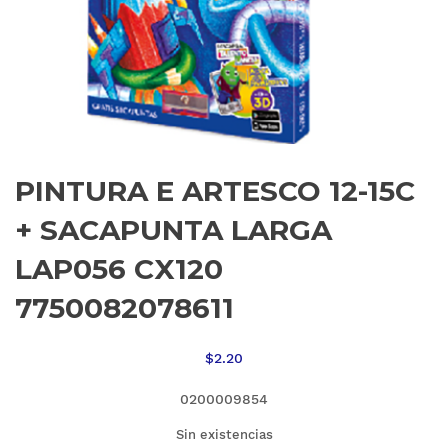
PINTURA E ARTESCO 12-15C
+ SACAPUNTA LARGA
LAP056 CX120
7750082078611
$
2.20
0200009854
Sin existencias