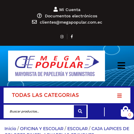
Mi Cuenta
Documentos electrónicos
clientes@megapopular.com.ec
TODAS LAS CATEGORIAS
0
Inicio
/
OFICINA Y ESCOLAR
/
ESCOLAR
/
CAJA LAPICES DE