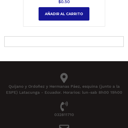
$
0.50
AÑADIR AL CARRITO
Quijano y Ordoñez y Hermanas Páez, esquina (junto a la
ESPE) Latacunga - Ecuador. Horarios: lun-sab 8h00 19h00
032811710