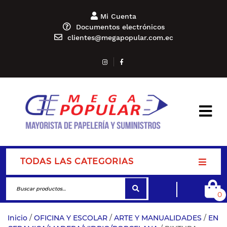
Mi Cuenta
Documentos electrónicos
clientes@megapopular.com.ec
TODAS LAS CATEGORIAS
0
Inicio
/
OFICINA Y ESCOLAR
/
ARTE Y MANUALIDADES
/
EN