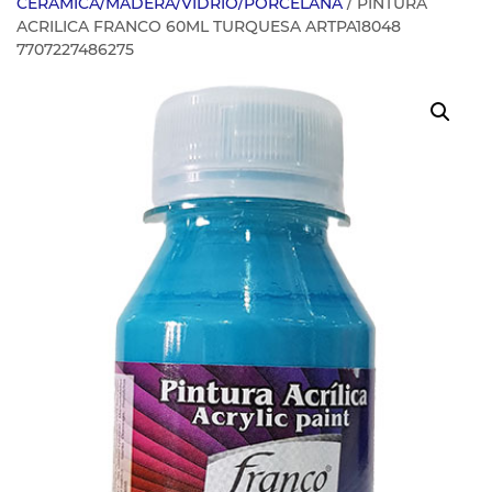
CERAMICA/MADERA/VIDRIO/PORCELANA
/ PINTURA
ACRILICA FRANCO 60ML TURQUESA ARTPA18048
7707227486275