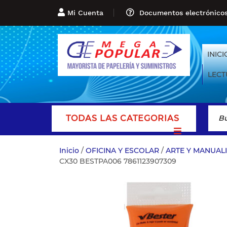
Mi Cuenta
Documentos electrónico
INICI
LECT
TODAS LAS CATEGORIAS
Inicio
/
OFICINA Y ESCOLAR
/
ARTE Y MANUAL
CX30 BESTPA006 7861123907309