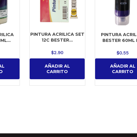
PINTURA ACRILICA SET
RILICA
PINTURA ACRIL
12C BESTER...
ML...
BESTER 60ML N
$
2.90
$
0.55
AÑADIR AL
AL
AÑADIR AL
CARRITO
O
CARRITO