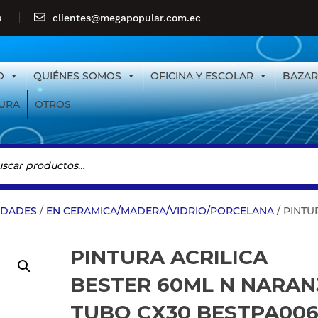
s
clientes@megapopular.com.ec
O
QUIÉNES SOMOS
OFICINA Y ESCOLAR
BAZAR
URA
OTROS
IDADES
/
EN CERAMICA/MADERA/VIDRIO/PORCELANA
/ PINTU
PINTURA ACRILICA
BESTER 60ML N NARAN
TUBO CX30 BESTPA00