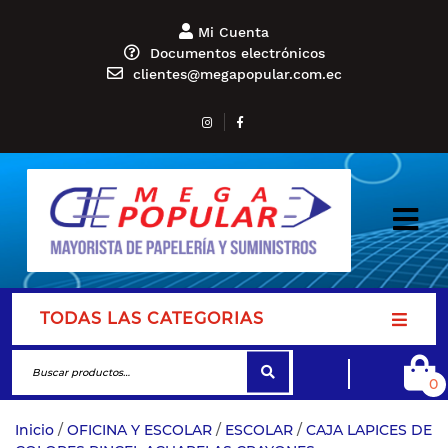
Mi Cuenta
Documentos electrónicos
clientes@megapopular.com.ec
TODAS LAS CATEGORIAS
0
Inicio
/
OFICINA Y ESCOLAR
/
ESCOLAR
/
CAJA LAPICES DE