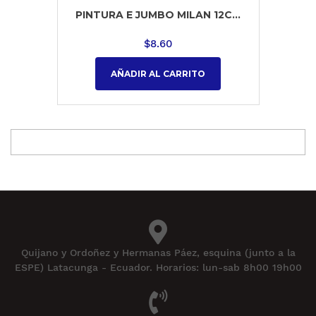
PINTURA E JUMBO MILAN 12C...
$
8.60
AÑADIR AL CARRITO
Quijano y Ordoñez y Hermanas Páez, esquina (junto a la
ESPE) Latacunga - Ecuador. Horarios: lun-sab 8h00 19h00