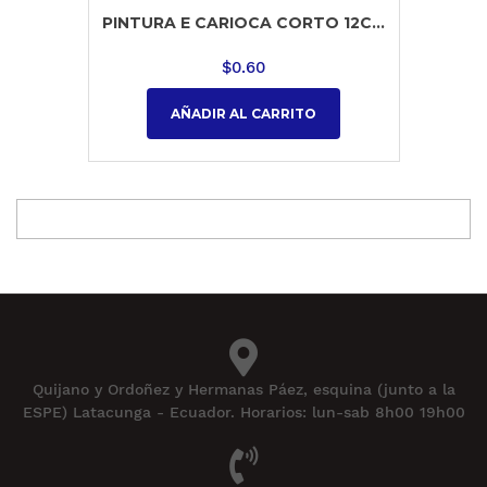
PINTURA E CARIOCA CORTO 12C...
$
0.60
AÑADIR AL CARRITO
Quijano y Ordoñez y Hermanas Páez, esquina (junto a la
ESPE) Latacunga - Ecuador. Horarios: lun-sab 8h00 19h00