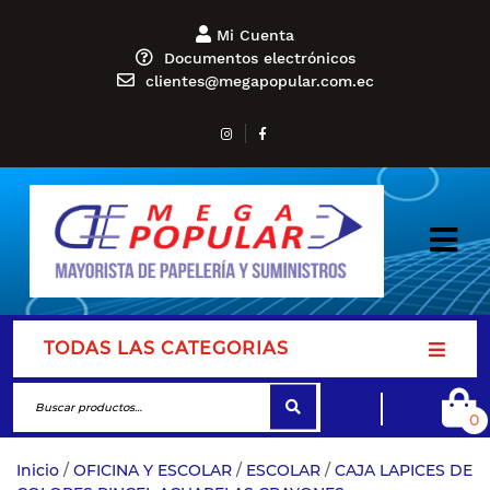
Mi Cuenta
Documentos electrónicos
clientes@megapopular.com.ec
TODAS LAS CATEGORIAS
0
Inicio
/
OFICINA Y ESCOLAR
/
ESCOLAR
/
CAJA LAPICES DE