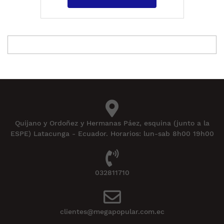
Quijano y Ordoñez y Hermanas Páez, esquina (junto a la
ESPE) Latacunga - Ecuador. Horarios: lun-sab 8h00 19h00
032811710
clientes@megapopular.com.ec