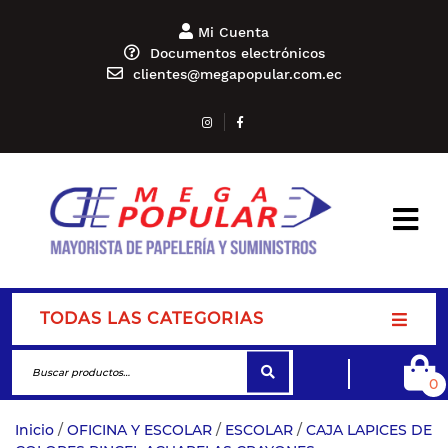
Mi Cuenta
Documentos electrónicos
clientes@megapopular.com.ec
TODAS LAS CATEGORIAS
0
Inicio
/
OFICINA Y ESCOLAR
/
ESCOLAR
/
CAJA LAPICES DE