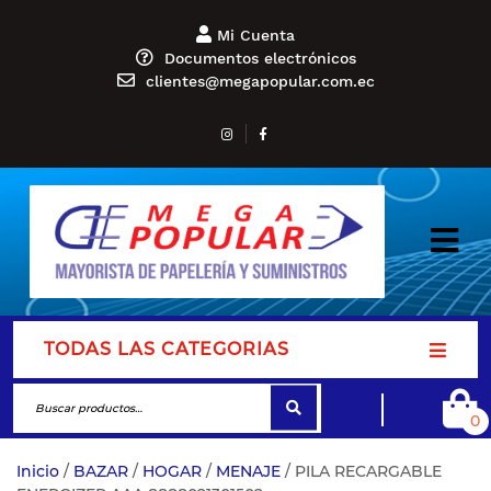
Mi Cuenta
Documentos electrónicos
clientes@megapopular.com.ec
TODAS LAS CATEGORIAS
0
Inicio
/
BAZAR
/
HOGAR
/
MENAJE
/ PILA RECARGABLE