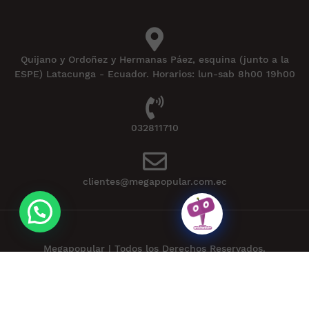
Quijano y Ordoñez y Hermanas Páez, esquina (junto a la
ESPE) Latacunga - Ecuador. Horarios: lun-sab 8h00 19h00
032811710
clientes@megapopular.com.ec
Megapopular | Todos los Derechos Reservados.
Powered by
APLEXT
.