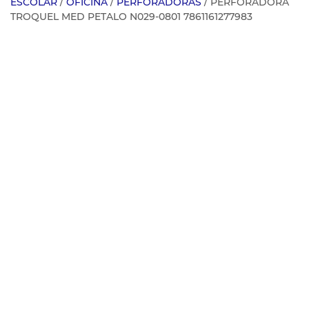
ESCOLAR
/
OFICINA
/
PERFORADORAS
/ PERFORADORA
TROQUEL MED PETALO N029-0801 7861161277983