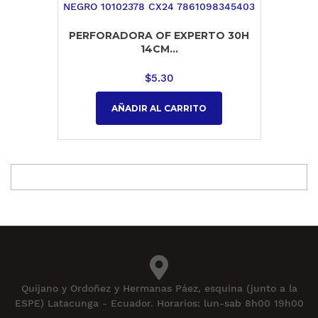
PERFORADORA OF EXPERTO 30H
14CM...
$
5.30
AÑADIR AL CARRITO
Quijano y Ordoñez y Hermanas Páez, esquina (junto a la
ESPE) Latacunga - Ecuador. Horarios: lun-sab 8h00 19h00