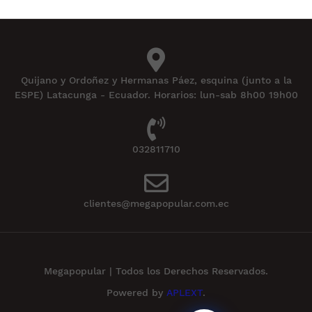
Quijano y Ordoñez y Hermanas Páez, esquina (junto a la
ESPE) Latacunga - Ecuador. Horarios: lun-sab 8h00 19h00
032811710
clientes@megapopular.com.ec
Megapopular | Todos los Derechos Reservados.
Powered by
APLEXT
.