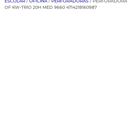
ESCOLAR
/
OFICINA
/
PERFORADORAS
/ PERFORADORA
OF KW-TRIO 20H MED 9660 4714218160987