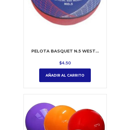
PELOTA BASQUET N.5 WEST...
$
4.50
AÑADIR AL CARRITO