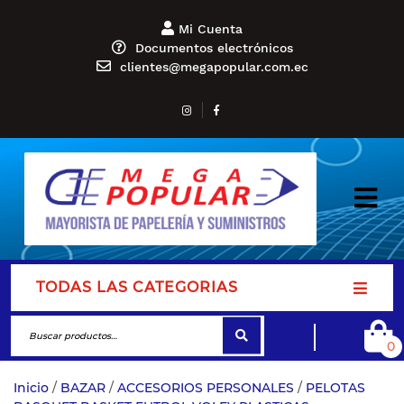
Mi Cuenta
Documentos electrónicos
clientes@megapopular.com.ec
TODAS LAS CATEGORIAS
0
Inicio
/
BAZAR
/
ACCESORIOS PERSONALES
/
PELOTAS