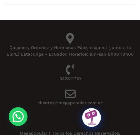
Quijano y Ordoñez y Hermanas Páez, esquina (junto a la
ESPE) Latacunga - Ecuador. Horarios: lun-sab 8h00 19h00
032811710
clientes@megapopular.com.ec
Megapopular | Todos los Derechos Reservados.