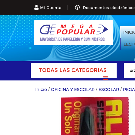
Mi Cuenta
Documentos electrónico
INICI
LECT
TODAS LAS CATEGORIAS
Inicio
/
OFICINA Y ESCOLAR
/
ESCOLAR
/
PEGA