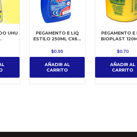
IDO UHU
PEGAMENTO E LIQ
PEGAMENTO E 
.
ESTILO 250ML CX6...
BIOPLAST 120ML
$
0.95
$
0.70
AL
AÑADIR AL
AÑADIR AL
O
CARRITO
CARRITO