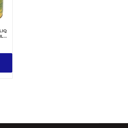
LIQ
...