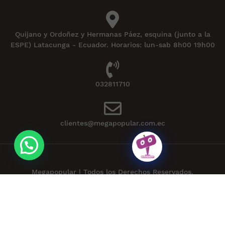
Quijano y Ordoñez y Hermanas Páez, esquina (junto a la
ESPE) Latacunga - Ecuador. Horarios: lun-sab 8h00 19h00
032811710
clientes@megapopular.com.ec
Megapopular | Todos los Derechos Reservados.
Powered by
APLEXT
.