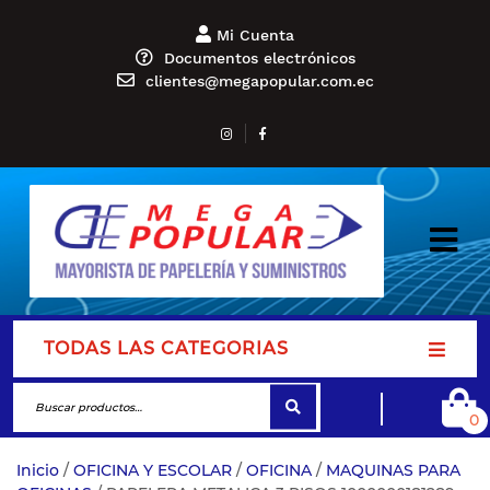
Mi Cuenta
Documentos electrónicos
clientes@megapopular.com.ec
TODAS LAS CATEGORIAS
0
Inicio
/
OFICINA Y ESCOLAR
/
OFICINA
/
MAQUINAS PARA