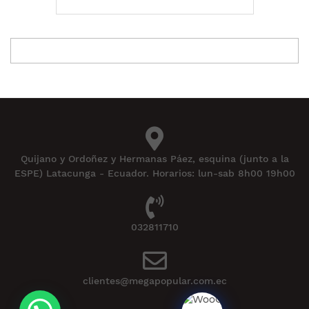
Quijano y Ordoñez y Hermanas Páez, esquina (junto a la
ESPE) Latacunga - Ecuador. Horarios: lun-sab 8h00 19h00
032811710
clientes@megapopular.com.ec