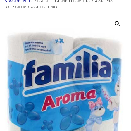
ABSORBENTES
/ PAPEL HIGIENICO FAMILIA X 4 AROMA
BX12X4U MR 7861003101483