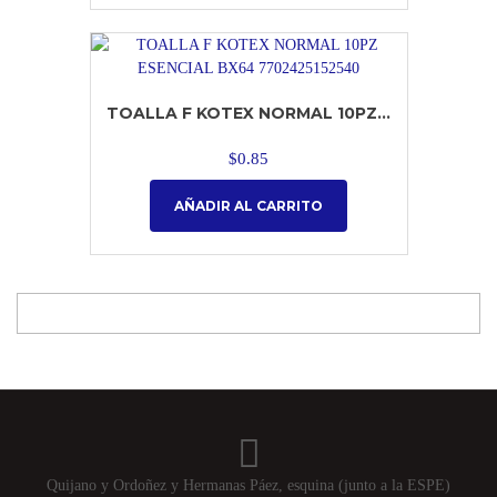
TOALLA F KOTEX NORMAL 10PZ...
$
0.85
AÑADIR AL CARRITO
Quijano y Ordoñez y Hermanas Páez, esquina (junto a la ESPE)