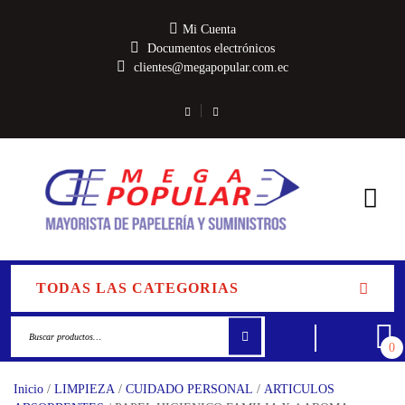
Mi Cuenta
Documentos electrónicos
clientes@megapopular.com.ec
TODAS LAS CATEGORIAS
0
Inicio
/
LIMPIEZA
/
CUIDADO PERSONAL
/
ARTICULOS